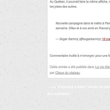
Au Québec, il pourrait faire la même affiche
les jokes des autres.
Nouvelle campagne dans le métro à Pari
semaine. Dites-le à vos amis en France!
— Sugar Sammy (@sugarsammy)
16 ma
Commentaire inutile à m’envoyer: pour une foi
Cette entrée a été publiée dans
La vie d'ar
par
Clique du plateau
.
Navigation
←
LA PERRUQUE À RÉMY GIRARD VA DIR
des
AUX AURORES?
articles