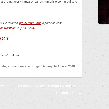
, mais remplacer «français» par un humoriste connu qui vole
s. De retour à
@AlhambraParis
à partir de cette
pic.twitter.com/Fy3cHVJqlC
i 2018
s qu’il est drôle!
tiste
, et marquée avec
Sugar Sammy
, le
17 mai 2018
ECT
MAUVAISE NOUVELLE POUR LA NORDIQUES
GNOCHONNE!!
→