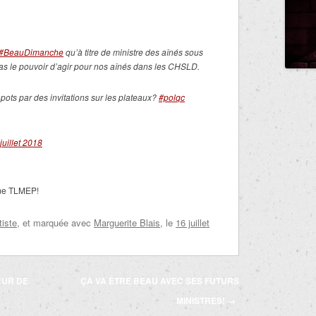
#BeauDimanche
qu’à titre de ministre des aînés sous
pas le pouvoir d’agir pour nos aînés dans les CHSLD.
pots par des invitations sur les plateaux?
#polqc
juillet 2018
mme TLMEP!
tiste
, et marquée avec
Marguerite Blais
, le
16 juillet
EUR DE
ÇA VA ÊTRE BEAU AVEC SES FUTURS
MINISTRES!
→