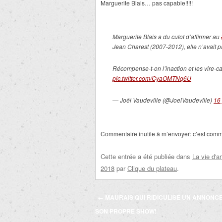
Marguerite Blais… pas capable!!!!!
Marguerite Blais a du culot d’affirmer au
Jean Charest (2007-2012), elle n’avait 
Récompense-t-on l’inaction et les vire-ca
pic.twitter.com/CyaOMTNq6U
— Joël Vaudeville (@JoelVaudeville)
16 
Commentaire inutile à m’envoyer: c’est co
Cette entrée a été publiée dans
La vie d'ar
2018
par
Clique du plateau
.
Navigation
←
MAURAIS QUI RIDICULISE UN ANNONC
des
SON PROPRE SHOW!