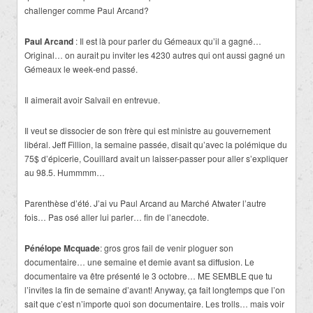
challenger comme Paul Arcand?
Paul Arcand
: Il est là pour parler du Gémeaux qu’il a gagné…
Original… on aurait pu inviter les 4230 autres qui ont aussi gagné un
Gémeaux le week-end passé.
Il aimerait avoir Salvail en entrevue.
Il veut se dissocier de son frère qui est ministre au gouvernement
libéral. Jeff Fillion, la semaine passée, disait qu’avec la polémique du
75$ d’épicerie, Couillard avait un laisser-passer pour aller s’expliquer
au 98.5. Hummmm…
Parenthèse d’été. J’ai vu Paul Arcand au Marché Atwater l’autre
fois… Pas osé aller lui parler… fin de l’anecdote.
Pénélope Mcquade
: gros gros fail de venir ploguer son
documentaire… une semaine et demie avant sa diffusion. Le
documentaire va être présenté le 3 octobre… ME SEMBLE que tu
l’invites la fin de semaine d’avant! Anyway, ça fait longtemps que l’on
sait que c’est n’importe quoi son documentaire. Les trolls… mais voir