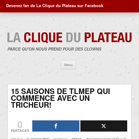
Devenez fan de La Clique du Plateau sur Facebook
PARCE QU'ON NOUS PREND POUR DES CLOWNS
Aller
Menu
au
contenu
15 SAISONS DE TLMEP QUI
COMMENCE AVEC UN
TRICHEUR!
0
PARTAGES
Hé oui… la saison #15… avec un « débat », des gros noms et Guy A.