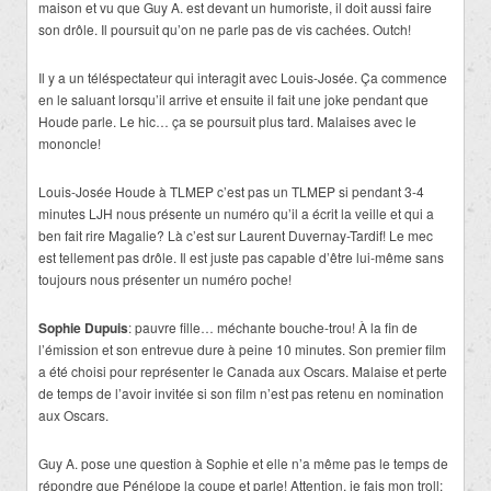
maison et vu que Guy A. est devant un humoriste, il doit aussi faire
son drôle. Il poursuit qu’on ne parle pas de vis cachées. Outch!
Il y a un téléspectateur qui interagit avec Louis-Josée. Ça commence
en le saluant lorsqu’il arrive et ensuite il fait une joke pendant que
Houde parle. Le hic… ça se poursuit plus tard. Malaises avec le
mononcle!
Louis-Josée Houde à TLMEP c’est pas un TLMEP si pendant 3-4
minutes LJH nous présente un numéro qu’il a écrit la veille et qui a
ben fait rire Magalie? Là c’est sur Laurent Duvernay-Tardif! Le mec
est tellement pas drôle. Il est juste pas capable d’être lui-même sans
toujours nous présenter un numéro poche!
Sophie Dupuis
: pauvre fille… méchante bouche-trou! À la fin de
l’émission et son entrevue dure à peine 10 minutes. Son premier film
a été choisi pour représenter le Canada aux Oscars. Malaise et perte
de temps de l’avoir invitée si son film n’est pas retenu en nomination
aux Oscars.
Guy A. pose une question à Sophie et elle n’a même pas le temps de
répondre que Pénélope la coupe et parle! Attention, je fais mon troll: