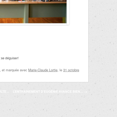
t se déguiser!
, et marquée avec
Marie-Claude Lortie
, le
31 octobre
ULTE…
L’ENTRAINEMENT D’EUGÉNIE AVANCE BIEN…
→