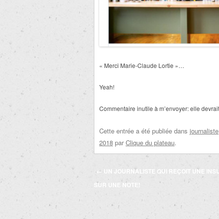
« Merci Marie-Claude Lortie »…
Yeah!
Commentaire inutile à m’envoyer: elle devrai
Cette entrée a été publiée dans
journaliste
2018
par
Clique du plateau
.
Navigation
←
UN JOURNALISTE QUI REÇOIT UNE INS
des
SUR UNE NOTE!
articles