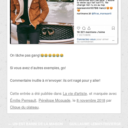
On lâche pas gang!
Si vous avez d’autres exemples, go!
Commentaire inutile à m’envoyer: ils ont nagé pour y aller!
Cette entrée a été publiée dans
La vie d'artiste
, et marquée avec
Émilie Perreault
,
Pénélope Mcquade
, le
8 novembre 2018
par
Clique du plateau
.
Navigation
←
UN EST BANNI DE LA MAISON
GUILLAUME LEMAY-THIVIERGE