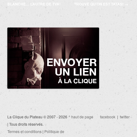
des
BLANCHE… L’AUTRE DE TVA!
TROUVE QU’ON EST TATAS!
→
articles
La Clique du Plateau © 2007 - 2026
^ haut de page
facebook
|
twitter
| Tous droits réservés.
Termes et conditions
|
Politique de