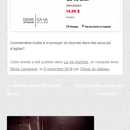
Commentaire inutile à m’envoyer: en tournée dans des sous-sol
d’église?
Cette entrée a été publiée dans
La vie d'artiste
, et marquée avec
Denis Lévesque
, le
9 novembre 2018
par
Clique du plateau
.
Navigation
←
MARINA ORSINI EST UN PEU
BON, R’GARDE L’AUTRE QUI
des
MÊLÉE…
S’EN MÊLE!
→
articles