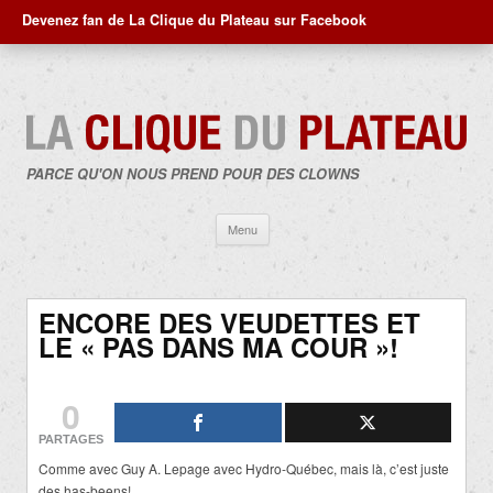
Devenez fan de La Clique du Plateau sur Facebook
PARCE QU'ON NOUS PREND POUR DES CLOWNS
Aller
Menu
au
contenu
ENCORE DES VEUDETTES ET
LE « PAS DANS MA COUR »!
0
PARTAGES
Comme avec Guy A. Lepage avec Hydro-Québec, mais là, c’est juste
des has-beens!