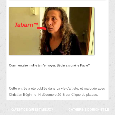
Commentaire inutile à m’envoyer: Bégin a signé le Pacte?
Cette entrée a été publiée dans
La vie d'artiste
, et marquée avec
Christian Bégin
, le
14 décembre 2018
par
Clique du plateau
.
Navigation
←
QU’EST-CE QUI EST MIEUX?
CATHERINE DORION ET LE