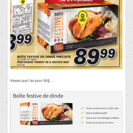
Kessé que t’as pour 90$….