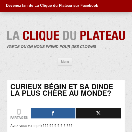
Devenez fan de La Clique du Plateau sur Facebook
PARCE QU'ON NOUS PREND POUR DES CLOWNS
Aller
Menu
au
contenu
CURIEUX BÉGIN ET SA DINDE
LA PLUS CHÈRE AU MONDE?
0
PARTAGES
Avez-vous vu le prix???!??!?!?!?!?!???!