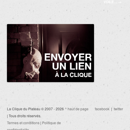
des
VOILE…
→
articles
La Clique du Plateau © 2007 - 2026
^ haut de page
facebook
|
twitter
| Tous droits réservés.
Termes et conditions
|
Politique de
confidentialite