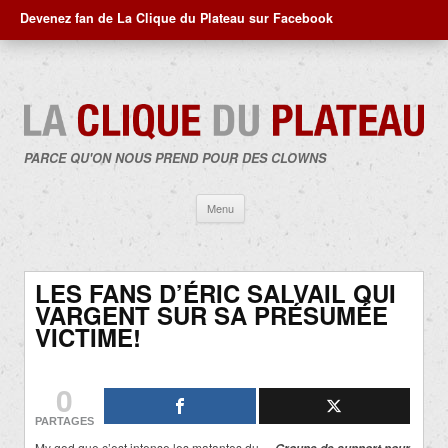
Devenez fan de La Clique du Plateau sur Facebook
PARCE QU'ON NOUS PREND POUR DES CLOWNS
Aller
Menu
au
contenu
LES FANS D’ÉRIC SALVAIL QUI
VARGENT SUR SA PRÉSUMÉE
VICTIME!
0
PARTAGES
My god que c’est intense les matantes du «