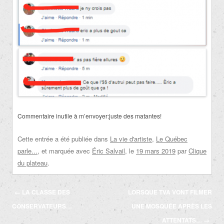
Commentaire inutile à m’envoyer:juste des matantes!
Cette entrée a été publiée dans
La vie d'artiste
,
Le Québec
parle...
, et marquée avec
Éric Salvail
, le
19 mars 2019
par
Clique
du plateau
.
Navigation
←
LA CLASSE DES
LORSQUE TVA VONT FILMER
des
CONSERVATEURS…
UNE MOSQUÉE APRÈS LES
articles
ATTENTATS…
→