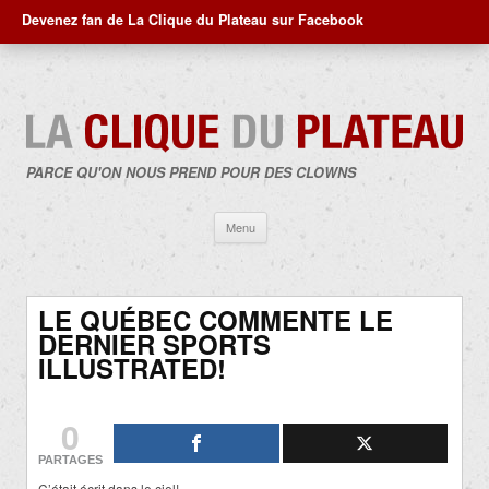
Devenez fan de La Clique du Plateau sur Facebook
PARCE QU'ON NOUS PREND POUR DES CLOWNS
Aller
Menu
au
contenu
LE QUÉBEC COMMENTE LE
DERNIER SPORTS
ILLUSTRATED!
0
PARTAGES
C’était écrit dans le ciel!