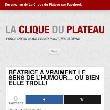
Devenez fan de La Clique du Plateau sur Facebook
PARCE QU'ON NOUS PREND POUR DES CLOWNS
Aller
Menu
au
contenu
BÉATRICE A VRAIMENT LE
SENS DE L’HUMOUR… OU BIEN
ELLE TROLL!
0
PARTAGES
HA HA HA me semble!!!!