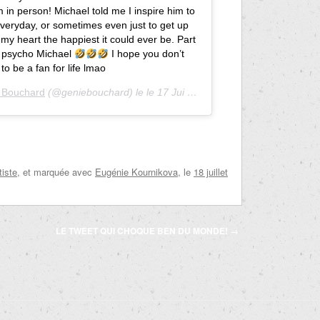
in person! Michael told me I inspire him to
everyday, or sometimes even just to get up
my heart the happiest it could ever be. Part
y psycho Michael
I hope you don’t
to be a fan for life lmao
 Bouchard
(@geniebouchard) le
le 17 Jui 2019 à 3 h 03 m PDT
tiste
, et marquée avec
Eugénie Kournikova
, le
18 juillet
LE TWEET QUI CHOQUE BEN DU MONDE!
→