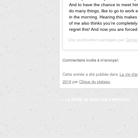
And to have the chance to meet him 
do many things, like to go to work 
in the morning. Hearing this makes 
of me also thinks you’re completel
regret this! And now you are forced 
Une publication partagée par
Genie
Commentaire inutile à m’envoyer:
Cette entrée a été publiée dans
La vie d'ar
2019
par
Clique du plateau
.
Navigation
←
LA REINE DE RAD-CAN A PARLÉ!!!!
des
articles