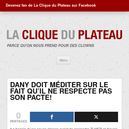
Devenez fan de La Clique du Plateau sur Facebook
PARCE QU'ON NOUS PREND POUR DES CLOWNS
Aller
Menu
au
contenu
DANY DOIT MÉDITER SUR LE
FAIT QU’IL NE RESPECTE PAS
SON PACTE!
0
PARTAGES
Il a besoin d’une pause silence avant de reprendre TLMEP et d’avoir