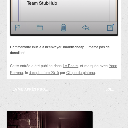
Commentaire inutile à m’envoyer: maudit cheap… même pas de
donation!!!
Cette entrée a été publiée dans
Le Pacte
, et marquée avec
Yann
Perreau
, le
4 septembre 2019
par
Clique du plateau
.
Navigation
←
LA VIE APRÈS RBO…
LOL…
→
des
articles