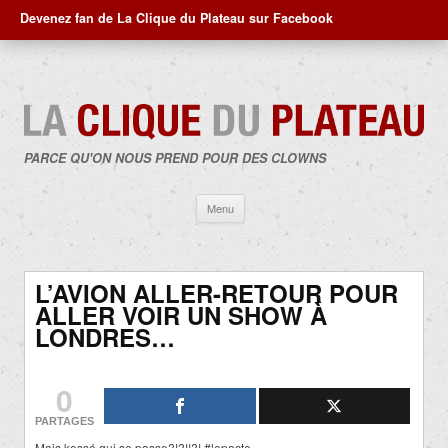
Devenez fan de La Clique du Plateau sur Facebook
PARCE QU'ON NOUS PREND POUR DES CLOWNS
Aller
Menu
au
contenu
L’AVION ALLER-RETOUR POUR
ALLER VOIR UN SHOW À
LONDRES…
0
PARTAGES
Mais kessé qui se passe?!?!!?! #lepacte