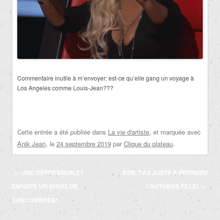
Commentaire inutile à m’envoyer: est-ce qu’elle gang un voyage à
Los Angeles comme Louis-Jean???
Cette entrée a été publiée dans
La vie d'artiste
, et marquée avec
Anik Jean
, le
24 septembre 2019
par
Clique du plateau
.
Navigation
←
UNE DÉPRESSION ET
BEN, T’AS JUSTE À PRENDRE
des
ENSUITE UN CHOIX DE
L’AUTOBUS FILLE!
→
articles
CONCOMBRES!