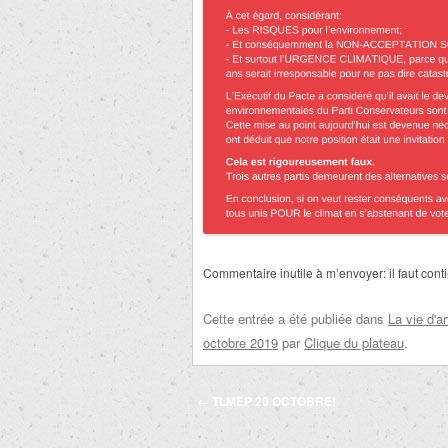
Commentaire inutile à m’envoyer: il faut con
Cette entrée a été publiée dans
La vie d'ar
octobre 2019
par
Clique du plateau
.
Navigation
←
TLMEP 20 OCTOBRE!
des