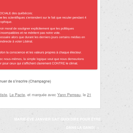
tinuer de s’inscrire (Champagne)
tiste
,
Le Pacte
, et marquée avec
Yann Perreau
, le
21
MARIE-ÈVE JANVIER SAIT QUOI DIRE POUR ÊTRE
DANS LA GANG!
→