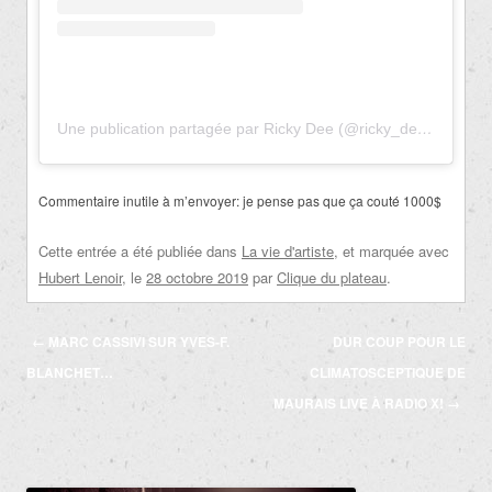
Une publication partagée par Ricky Dee (@ricky_dee_radio)
l
Commentaire inutile à m’envoyer: je pense pas que ça couté 1000$
Cette entrée a été publiée dans
La vie d'artiste
, et marquée avec
Hubert Lenoir
, le
28 octobre 2019
par
Clique du plateau
.
Navigation
←
MARC CASSIVI SUR YVES-F.
DUR COUP POUR LE
des
BLANCHET…
CLIMATOSCEPTIQUE DE
articles
MAURAIS LIVE À RADIO X!
→