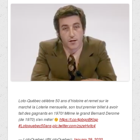
Loto-Québec célèbre 50 ans d’histoire et remet sur le
marché la Loterie mensuelle, son tout premier billet à avoir
fait des gagnants en 1970! Même le grand Bernard Derome
(de 1970) s'en mêle!
https://t.co/4pbqoBKisp
#Lotoquebec50ans
pic.twitter.com/zszeHvitc4
— LotoQuebec (@LotoQuebec)
January 29, 2020