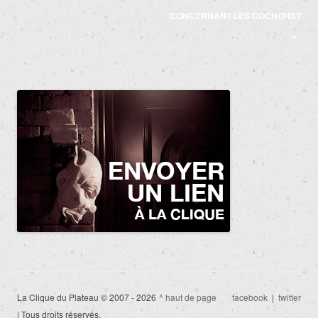
articles
CONCERNANT LES COCHONS?
→
La Clique du Plateau © 2007 - 2026
^ haut de page
facebook
|
twitter
| Tous droits réservés.