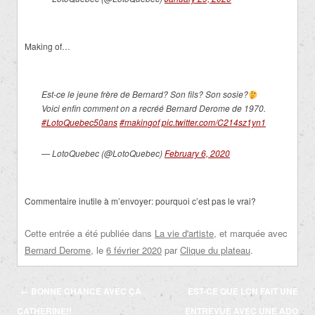
Making of…
Est-ce le jeune frère de Bernard? Son fils? Son sosie?
Voici enfin comment on a recréé Bernard Derome de 1970.
#LotoQuebec50ans
#makingof
pic.twitter.com/C214sz1yn1
— LotoQuebec (@LotoQuebec)
February 6, 2020
Commentaire inutile à m’envoyer: pourquoi c’est pas le vrai?
Cette entrée a été publiée dans
La vie d'artiste
, et marquée avec
Bernard Derome
, le
6 février 2020
par
Clique du plateau
.
Navigation
←
BONNE CHANCE AVEC ÇA
EST-CE QUE LCN FAIT UNE
des
CATHERINE!!
ENTREVUE AVEC UNE ADO