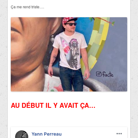
Ça me rend triste….
AU DÉBUT IL Y AVAIT ÇA…