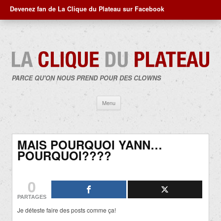
Devenez fan de La Clique du Plateau sur Facebook
PARCE QU'ON NOUS PREND POUR DES CLOWNS
Aller
Menu
au
contenu
MAIS POURQUOI YANN…
POURQUOI????
0
PARTAGES
Je déteste faire des posts comme ça!