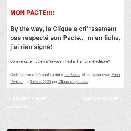
MON PACTE!!!!
By the way, la Clique a cri**ssement
pas respecté son Pacte… m’en fiche,
j’ai rien signé!
Commentaire inutile à m’envoyer: il est allé en char électrique?
Cette entrée a été publiée dans
Le Pacte
, et marquée avec
Yann
Perreau
, le
9 mars 2020
par
Clique du plateau
.
Navigation
←
COMMENT CASSER
TLMEP 8 MARS 2020!
→
des
MARTINEAU?
articles