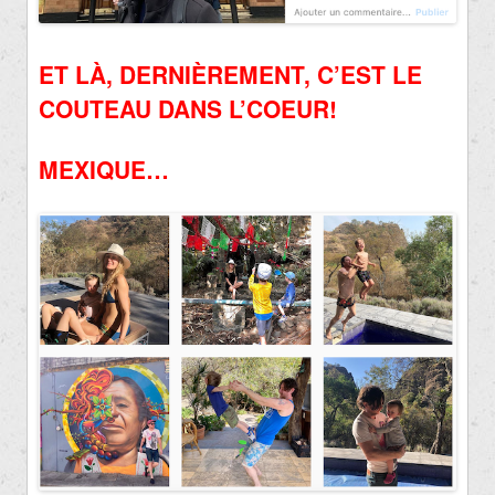
ET LÀ, DERNIÈREMENT, C’EST LE
COUTEAU DANS L’COEUR!
MEXIQUE…