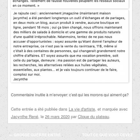
Commentaire inutile à m’envoyer: c’est qui les morons qui aiment ça?
Cette entrée a été publiée dans
La vie d'artiste
, et marquée avec
Jacynthe René
, le
26 mars 2020
par
Clique du plateau
.
Navigation
←
GROSSE GUERRE ENTRE
TOUT CE QUE VOUS DEVEZ