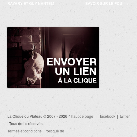
des
RAVARY ET GUY NANTEL!
SAVOIR SUR LE PCU!
→
articles
La Clique du Plateau © 2007 - 2026
^ haut de page
facebook
|
twitter
| Tous droits réservés.
Termes et conditions
|
Politique de