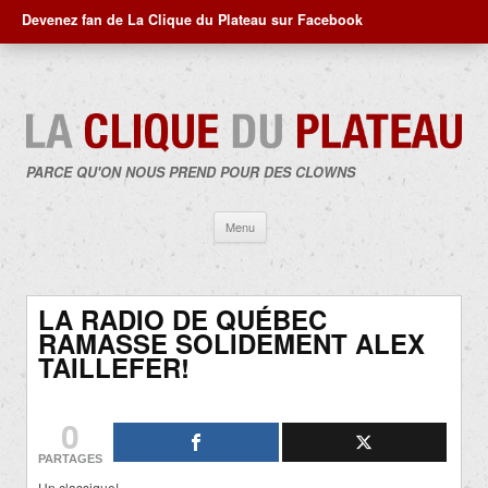
Devenez fan de La Clique du Plateau sur Facebook
PARCE QU'ON NOUS PREND POUR DES CLOWNS
Aller
Menu
au
contenu
LA RADIO DE QUÉBEC
RAMASSE SOLIDEMENT ALEX
TAILLEFER!
0
PARTAGES
Un classique!