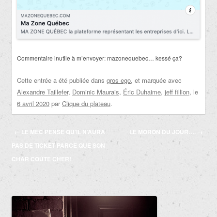
Commentaire inutile à m’envoyer: mazonequebec… kessé ça?
Cette entrée a été publiée dans
gros ego
, et marquée avec
Alexandre Taillefer
,
Dominic Maurais
,
Éric Duhaime
,
jeff fillion
, le
6 avril 2020
par
Clique du plateau
.
Navigation
←
LE MEC PENSE QU’IL N’AURA
LE MORON DU JOUR….
→
des
PAS DE TICKET PARCE QUE SON
articles
CHAR COÛTE CHER!