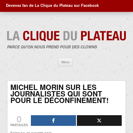
Devenez fan de La Clique du Plateau sur Facebook
PARCE QU'ON NOUS PREND POUR DES CLOWNS
Aller
Menu
au
contenu
MICHEL MORIN SUR LES
JOURNALISTES QUI SONT
POUR LE DÉCONFINEMENT!
0
PARTAGES
Selon lui, ça n’existe pas!