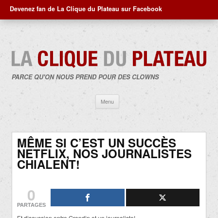
Devenez fan de La Clique du Plateau sur Facebook
PARCE QU'ON NOUS PREND POUR DES CLOWNS
Aller
Menu
au
contenu
MÊME SI C’EST UN SUCCÈS
NETFLIX, NOS JOURNALISTES
CHIALENT!
0
PARTAGES
Et discussion entre Grondin et un journaliste!