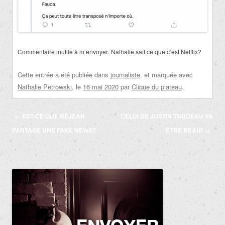
Commentaire inutile à m’envoyer: Nathalie sait ce que c’est Netflix?
Cette entrée a été publiée dans
journaliste
, et marquée avec
Nathalie Petrowski
, le
16 mai 2020
par
Clique du plateau
.
Navigation
←
EST-CE QUE RÉJEAN
CELUI DE JUSTIN TRUDEAU VA
des
PARTAGE UNE FAKE NEWS?
ÊTRE BEAU!
→
articles