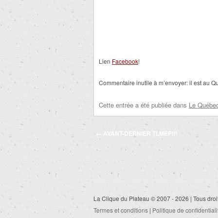
Lien
Facebook
!
Commentaire inutile à m’envoyer: il est au 
Cette entrée a été publiée dans
Le Québec 
Navigation
←
AVANT-DERNIER TLMEP!!!
des
articles
La Clique du Plateau © 2007 - 2026 | Tous droi
Termes et conditions
|
Politique de confidentiali