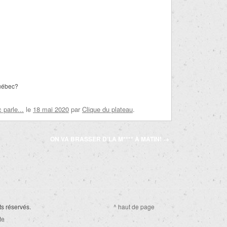
Québec?
parle...
le
18 mai 2020
par
Clique du plateau
.
ON VA BRASSER D’LA M**** À MATIN!
→
ts réservés.
^ haut de page
te