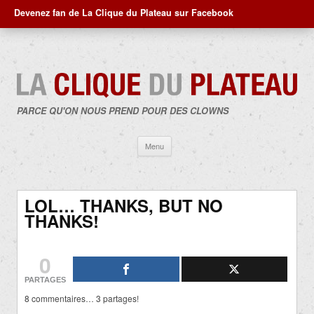
Devenez fan de La Clique du Plateau sur Facebook
PARCE QU'ON NOUS PREND POUR DES CLOWNS
Aller
Menu
au
contenu
LOL… THANKS, BUT NO
THANKS!
0
PARTAGES
8 commentaires… 3 partages!