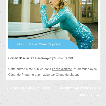
Commentaire inutile à m’envoyer: j’ai juste 8 amis!
Cette entrée a été publiée dans
La vie d'artiste
, et marquée avec
Coeur de Pirate
, le
2 juin 2020
par
Clique du plateau
.
Navigation
←
NOTRE CHAMPION DU JOUR!
UN PETIT FAIL DE NOS LOUIS
des
GARNEAU!
→
articles