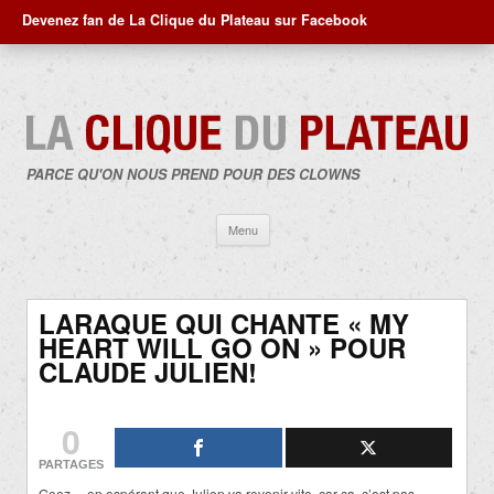
Devenez fan de La Clique du Plateau sur Facebook
PARCE QU'ON NOUS PREND POUR DES CLOWNS
Aller
Menu
au
contenu
LARAQUE QUI CHANTE « MY
HEART WILL GO ON » POUR
CLAUDE JULIEN!
0
PARTAGES
Geez… en espérant que Julien va revenir vite, car ça, c’est pas