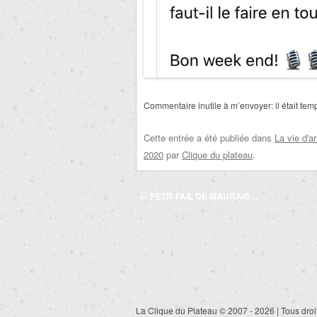
Commentaire inutile à m’envoyer:
il était te
Cette entrée a été publiée dans
La vie d'ar
2020
par
Clique du plateau
.
Navigation
←
PETIT FAIL DE MAURAIS…
des
articles
La Clique du Plateau © 2007 - 2026 | Tous droi