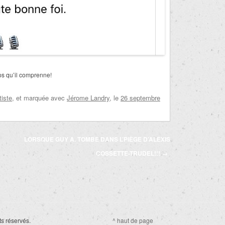
mps qu’il comprenne!
tiste
, et marquée avec
Jérome Landry
, le
26 septembre
LORSQUE GUY A. TOMBE DANS L’PIÈGE D’ALEXIS
COSSETTE-TRUDEL!!!
→
ts réservés.
^ haut de page