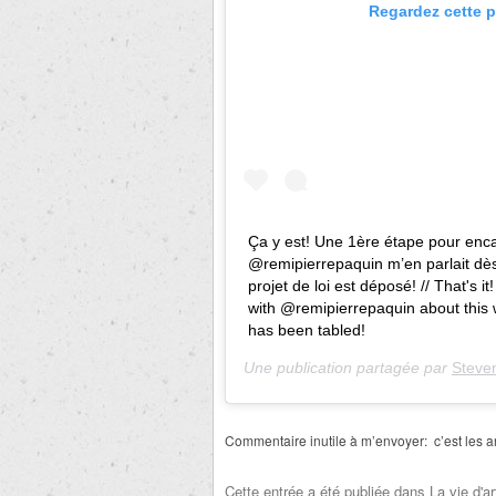
Regardez cette p
Ça y est! Une 1ère étape pour enc
@remipierrepaquin m’en parlait dès
projet de loi est déposé! // That's it
with @remipierrepaquin about this wh
has been tabled!
Une publication partagée par
Steve
Commentaire inutile à m’envoyer:
c’est les a
Cette entrée a été publiée dans
La vie d'ar