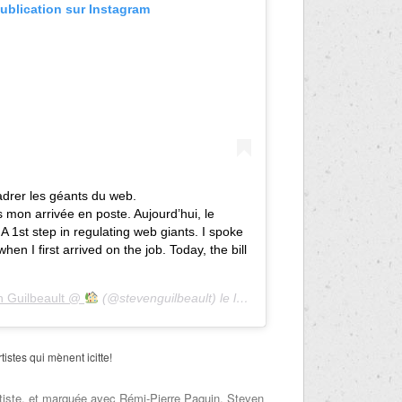
ublication sur Instagram
adrer les géants du web.
 mon arrivée en poste. Aujourd’hui, le
! A 1st step in regulating web giants. I spoke
en I first arrived on the job. Today, the bill
n Guilbeault @
(@stevenguilbeault) le
le 3 Nov 2020 à 5 h 24 m PST
rtistes qui mènent icitte!
tiste
, et marquée avec
Rémi-Pierre Paquin
,
Steven