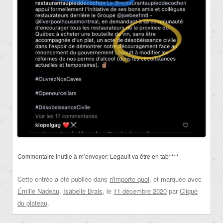
Commentaire inutile à m’envoyer:
Legault va être en tab****
Cette entrée a été publiée dans
n'importe quoi
, et marquée avec
Émilie Nadeau
,
Isabelle Brais
, le
11 décembre 2020
par
Clique
du plateau
.