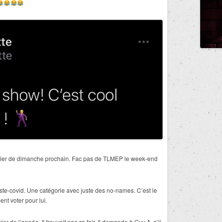
Olivier de dimanche prochain. Fac pas de TLMEP le week-end
iste-covid. Une catégorie avec juste des no-names. C’est le
nt voter pour lui.
ier de l’année. Il trouvait pas ça fair. Il demande à Guy A. s’il