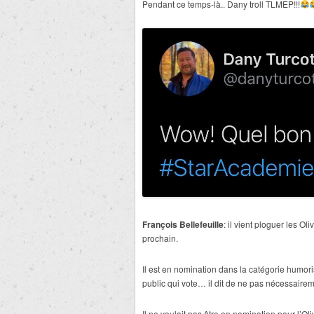
Pendant ce temps-là.. Dany troll TLMEP!!!
François Bellefeuille
: il vient ploguer les 
prochain.
Il est en nomination dans la catégorie humor
public qui vote… il dit de ne pas nécessaireme
Il ne voulait pas être en nomination pour l’Oliv