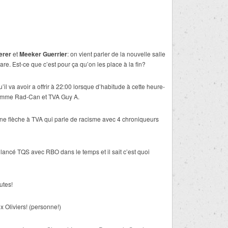
herer
et
Meeker Guerrier
: on vient parler de la nouvelle salle
re. Est-ce que c’est pour ça qu’on les place à la fin?
l va avoir a offrir à 22:00 lorsque d’habitude à cette heure-
… comme Rad-Can et TVA Guy A.
une flèche à TVA qui parle de racisme avec 4 chroniqueurs
a lancé TQS avec RBO dans le temps et il sait c’est quoi
utes!
x Oliviers! (personne!)