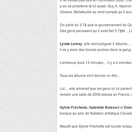
a eu ce problème là lui aussi. Guy A. répond 
Oliviers. Bellefeuille se rend compte qu’il au
On parle du 3.7$ que le gouvernement du Qué
Des gens pensaient qu’il avait fait 3.7$M… Le
Lynda Lemay
: elle vient ploguer 2 albums…
il va y avoir des tounes poches dans la gang.
L’entrevue dure 13 minutes… il y a 4 minutes 
Tous les albums vont donner un film…
Lol… elle aimerait que les gens ici lui parle
remplir une salle de 2000 places en France, q
Sylvie Fréchette, Gabrielle Boisvert
et
Domi
toxique au sein de Natation artistique Canada
Maudit que Sylvie Fréchette est lourde lorsqu’