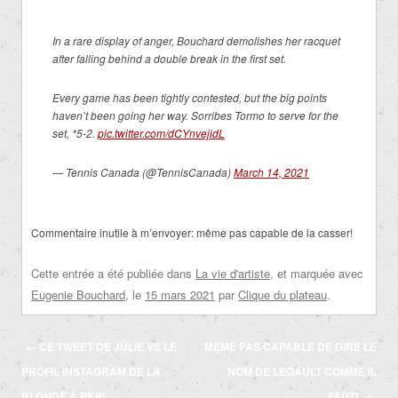
In a rare display of anger, Bouchard demolishes her racquet
after falling behind a double break in the first set.
Every game has been tightly contested, but the big points
haven’t been going her way. Sorribes Tormo to serve for the
set, *5-2.
pic.twitter.com/dCYnvejidL
— Tennis Canada (@TennisCanada)
March 14, 2021
Commentaire inutile à m’envoyer:
même pas capable de la casser!
Cette entrée a été publiée dans
La vie d'artiste
, et marquée avec
Eugenie Bouchard
, le
15 mars 2021
par
Clique du plateau
.
Navigation
←
CE TWEET DE JULIE VS LE
MÊME PAS CAPABLE DE DIRE LE
des
PROFIL INSTAGRAM DE LA
NOM DE LEGAULT COMME IL
articles
BLONDE À PKP!
FAUT!
→