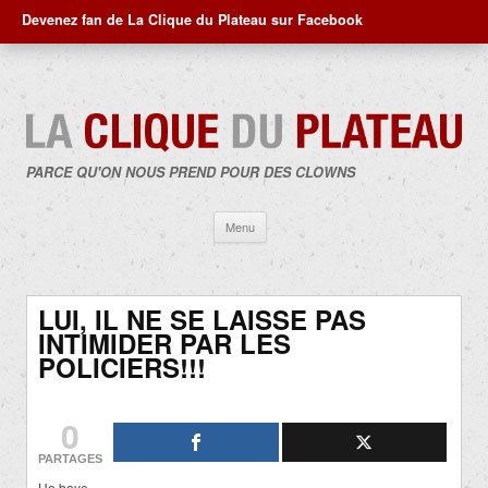
Devenez fan de La Clique du Plateau sur Facebook
PARCE QU'ON NOUS PREND POUR DES CLOWNS
Aller
Menu
au
contenu
LUI, IL NE SE LAISSE PAS
INTIMIDER PAR LES
POLICIERS!!!
0
PARTAGES
Ho boye…