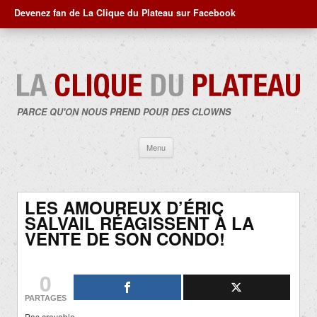
Devenez fan de La Clique du Plateau sur Facebook
PARCE QU'ON NOUS PREND POUR DES CLOWNS
Aller
Menu
au
contenu
LES AMOUREUX D’ÉRIC
SALVAIL RÉAGISSENT À LA
VENTE DE SON CONDO!
0
PARTAGES
Pas croyable…