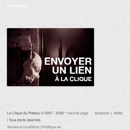
articles
PALESTINE…
La Clique du Plateau © 2007 - 2026
^ haut de page
facebook
|
twitter
| Tous droits réservés.
Termes et conditions
|
Politique de