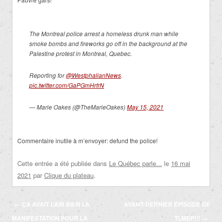
The Montreal police arrest a homeless drunk man while
smoke bombs and fireworks go off in the background at the
Palestine protest in Montreal, Quebec.
Reporting for
@WestphalianNews
.
pic.twitter.com/GaPGmHrfrN
— Marie Oakes (@TheMarieOakes)
May 15, 2021
Commentaire inutile à m’envoyer: defund the police!
Cette entrée a été publiée dans
Le Québec parle...
le
16 mai
2021
par
Clique du plateau
.
Navigation
←
ÇA AVAIT L’AIR BIEN LA
AVANT-DERNIER ÉPISODE DE
des
MANIFESTATION POUR LA
TLMEP!!!
→