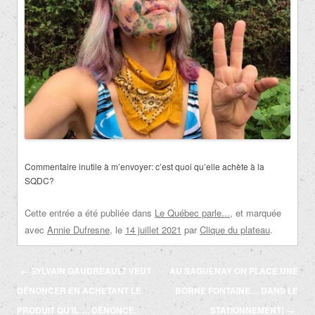
Commentaire inutile à m’envoyer: c’est quoi qu’elle achète à la
SQDC?
Cette entrée a été publiée dans
Le Québec parle...
, et marquée
avec
Annie Dufresne
, le
14 juillet 2021
par
Clique du plateau
.
Navigation
←
SYLVAIN GAUDREAULT VEUT
AU SAGUENAY ON PLACE UNE
des
DÉNONCER EN ACHETANT LE
BORNE FONTAINE… DANS LE
articles
PRODUIT QU’IL…. DÉNONCE.
STATIONNEMENT!
→