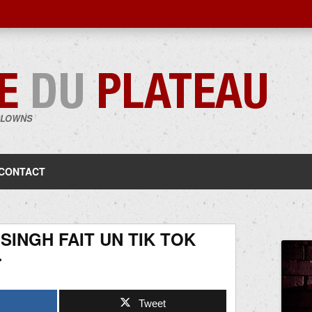
CLOWNS
Aller
au
contenu
CONTACT
INGH FAIT UN TIK TOK
…
Tweet