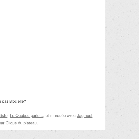
e pas Bloc elle?
tiste
,
Le Québec parle...
, et marquée avec
Jagmeet
par
Clique du plateau
.