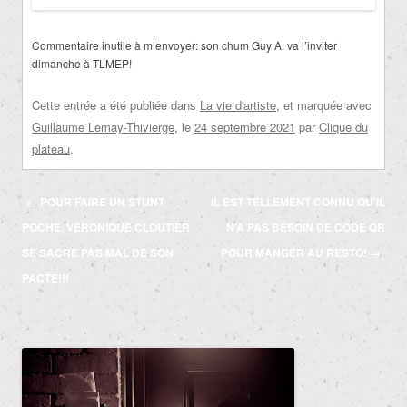
Commentaire inutile à m’envoyer:
son chum Guy A. va l’inviter
dimanche à TLMEP!
Cette entrée a été publiée dans
La vie d'artiste
, et marquée avec
Guillaume Lemay-Thivierge
, le
24 septembre 2021
par
Clique du
plateau
.
Navigation
←
POUR FAIRE UN STUNT
IL EST TELLEMENT CONNU QU’IL
des
POCHE, VÉRONIQUE CLOUTIER
N’A PAS BESOIN DE CODE QR
articles
SE SACRE PAS MAL DE SON
POUR MANGER AU RESTO!
→
PACTE!!!