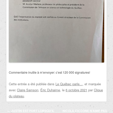
Commentaire inutile à m’envoyer: c’est 120 000 signatures!
Cette entrée a été publiée dans
Le Québec parle...
, et marquée
avec
Claire Samson
,
Éric Duhaime
, le
6 octobre 2021
par
Clique
du plateau
.
Navigation
←
JUSTIN EST FORT LORSQU’IL
NICOLA CICCONE N’AIME PAS