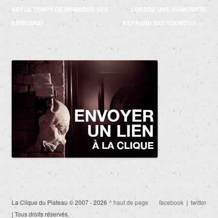
des
EST LE TEMPS DE MINIMISER SES
LORSQU’UNE HUMORISTE
articles
ERREURS!
REPREND SES TOUNES!!!
→
La Clique du Plateau © 2007 - 2026
^ haut de page
facebook
|
twitter
| Tous droits réservés.