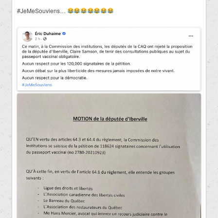
#JeMeSouviens…