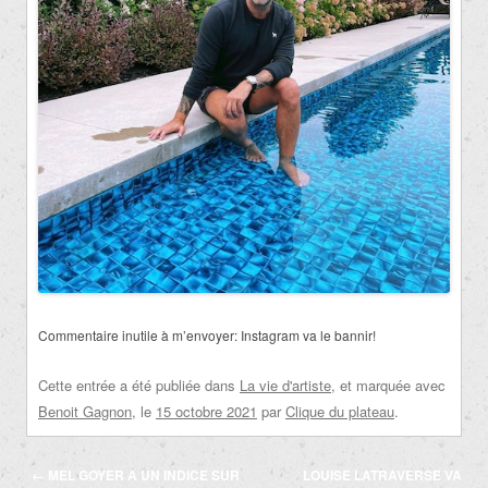
Commentaire inutile à m’envoyer:
Instagram va le bannir!
Cette entrée a été publiée dans
La vie d'artiste
, et marquée avec
Benoit Gagnon
, le
15 octobre 2021
par
Clique du plateau
.
Navigation
←
MEL GOYER A UN INDICE SUR
LOUISE LATRAVERSE VA