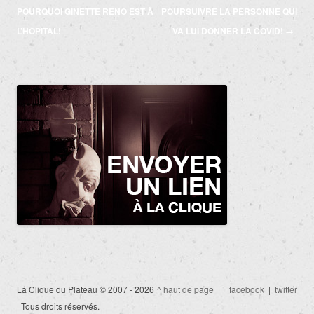
des
POURQUOI GINETTE RENO EST À
POURSUIVRE LA PERSONNE QUI
articles
L’HÔPITAL!
VA LUI DONNER LA COVID!
→
La Clique du Plateau © 2007 - 2026
^ haut de page
facebook
|
twitter
| Tous droits réservés.