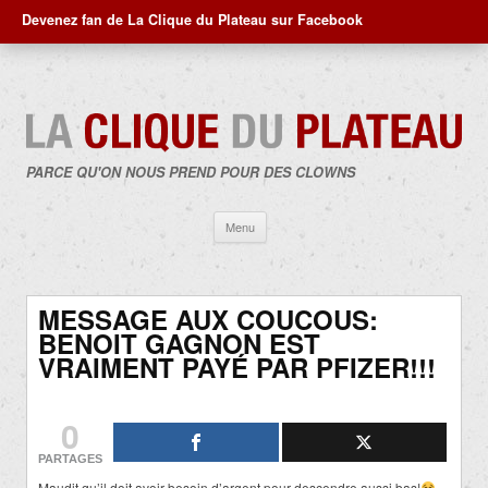
Devenez fan de La Clique du Plateau sur Facebook
PARCE QU'ON NOUS PREND POUR DES CLOWNS
Aller
Menu
au
contenu
MESSAGE AUX COUCOUS:
BENOIT GAGNON EST
VRAIMENT PAYÉ PAR PFIZER!!!
0
PARTAGES
Maudit qu’il doit avoir besoin d’argent pour descendre aussi bas!