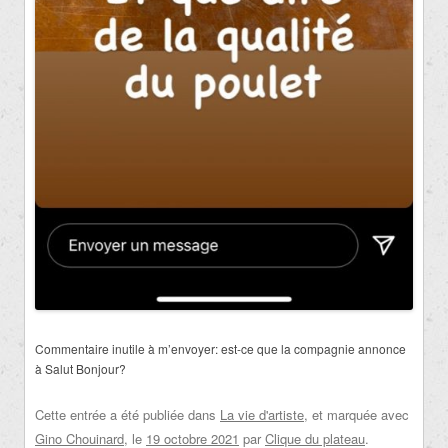
Commentaire inutile à m’envoyer:
est-ce que la compagnie annonce
à Salut Bonjour?
Cette entrée a été publiée dans
La vie d'artiste
, et marquée avec
Gino Chouinard
, le
19 octobre 2021
par
Clique du plateau
.