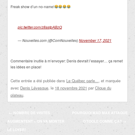
Freak show d’un no-name!
pic.twitter.com/z8astpABzQ
— Nouvelles.com (@ComNouvelles)
November 17, 2021
Commentaire inutile à m’envoyer: Denis devrait l’essayer… ça remet
les idées en place!
Cette entrée a été publiée dans
Le Québec parle...
, et marquée
avec
Denis Lévesque
, le
18 novembre 2021
par
Clique du
plateau
.
Navigation
←
NOMBRE DE VISITES
POURQUOI MAD MAX ATTAQUE
des
AUGMENTENT = ON VA MONTER
O’TOOLE COMME ÇA?
→
articles
LE LOYER!