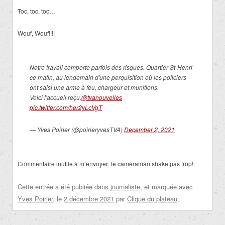
Toc, toc, toc…
Wouf, Wouf!!!!
Notre travail comporte parfois des risques. Quartier St-Henri
ce matin, au lendemain d'une perquisition où les policiers
ont saisi une arme à feu, chargeur et munitions.
Voici l'accueil reçu.
@tvanouvelles
pic.twitter.com/her2yLcVgT
— Yves Poirier (@poirieryvesTVA)
December 2, 2021
Commentaire inutile à m’envoyer: le caméraman shake pas trop!
Cette entrée a été publiée dans
journaliste
, et marquée avec
Yves Poirier
, le
2 décembre 2021
par
Clique du plateau
.