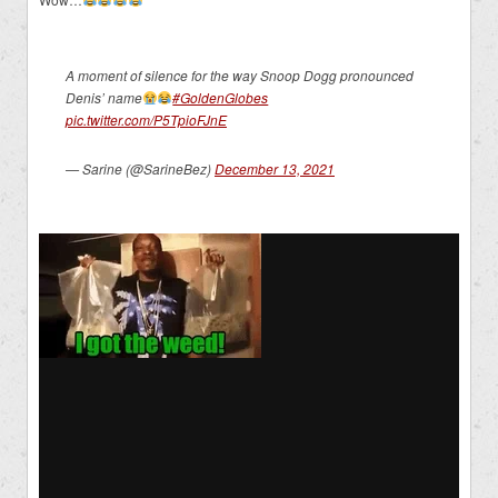
A moment of silence for the way Snoop Dogg pronounced
Denis’ name
#GoldenGlobes
pic.twitter.com/P5TpioFJnE
— Sarine (@SarineBez)
December 13, 2021