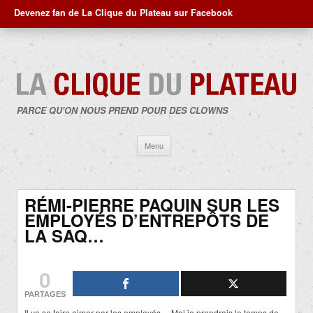
Devenez fan de La Clique du Plateau sur Facebook
PARCE QU'ON NOUS PREND POUR DES CLOWNS
Aller
Menu
au
contenu
RÉMI-PIERRE PAQUIN SUR LES
EMPLOYÉS D’ENTREPÔTS DE
LA SAQ…
0
PARTAGES
Il va se faire aimer par les employés… Moi je prendrais le temps de