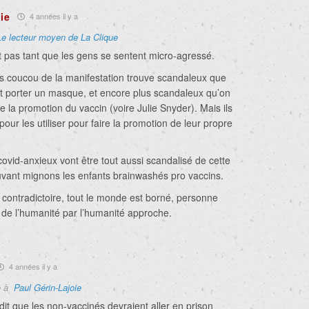
ie
4 années il y a
Le lecteur moyen de La Clique
t pas tant que les gens se sentent micro-agressé.
les coucou de la manifestation trouve scandaleux que
nt porter un masque, et encore plus scandaleux qu’on
ire la promotion du vaccin (voire Julie Snyder). Mais ils
our les utiliser pour faire la promotion de leur propre
s covid-anxieux vont être tout aussi scandalisé de cette
ouvant mignons les enfants brainwashés pro vaccins.
 contradictoire, tout le monde est borné, personne
 de l’humanité par l’humanité approche.
4 années il y a
e à
Paul Gérin-Lajoie
dit que les non-vaccinés devraient aller en prison