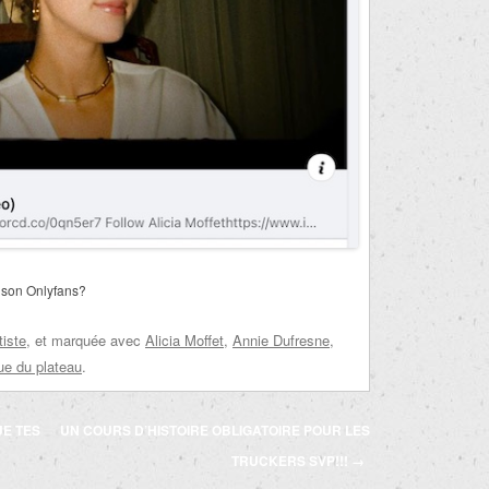
 son Onlyfans?
tiste
, et marquée avec
Alicia Moffet
,
Annie Dufresne
,
ue du plateau
.
UE TES
UN COURS D’HISTOIRE OBLIGATOIRE POUR LES
TRUCKERS SVP!!!
→