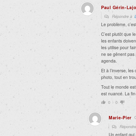
Paul Gérin-Lajo
Répondre à
Le problème, c’es
C’est plutôt que 
les enfants doive
les utilise pour fa
ne se gênent pas p
agenda.
Et à l’inverse, le
photo, tout en tr
Tout le monde est
est nuancé. La fin
0
0
Marie-Pier
Répondr
Un enfant qui 