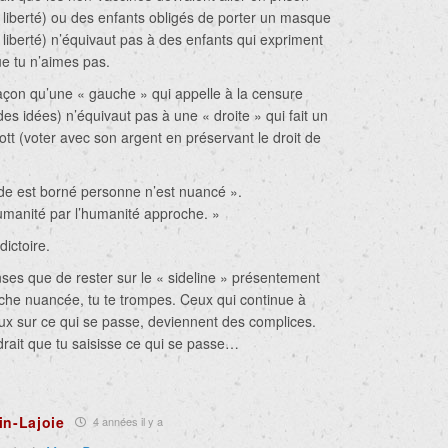
a liberté) ou des enfants obligés de porter un masque
a liberté) n’équivaut pas à des enfants qui expriment
e tu n’aimes pas.
çon qu’une « gauche » qui appelle à la censure
es idées) n’équivaut pas à une « droite » qui fait un
tt (voter avec son argent en préservant le droit de
de est borné personne n’est nuancé ».
humanité par l’humanité approche. »
ictoire.
nses que de rester sur le « sideline » présentement
che nuancée, tu te trompes. Ceux qui continue à
eux sur ce qui se passe, deviennent des complices.
drait que tu saisisse ce qui se passe…
in-Lajoie
4 années il y a