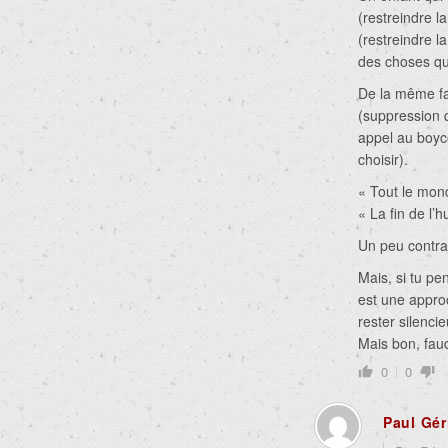
(restreindre l
(restreindre l
des choses qu
De la même fa
(suppression d
appel au boyco
choisir).
« Tout le mon
« La fin de l’
Un peu contrad
Mais, si tu pe
est une appro
rester silenci
Mais bon, fau
0
0
Paul Gér