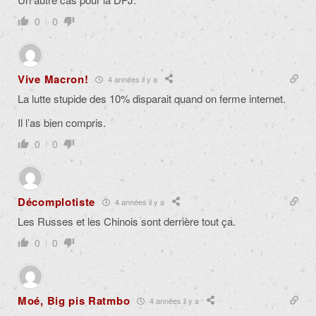
0
0
Vive Macron!
4 années il y a
La lutte stupide des 10% disparait quand on ferme internet.
Il l’as bien compris.
0
0
Décomplotiste
4 années il y a
Les Russes et les Chinois sont derrière tout ça.
0
0
Moé, Big pis Ratmbo
4 années il y a