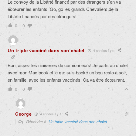
Le convoy de la Libârté financé par des étrangers s’en va
écœurer les enfants. Go, go les grands Chevaliers de la
Libârté financés par des étrangers!
0
0
Un triple vacciné dans son chalet
4 années il y a
Bon, assez les niaiseries de camionneurs! Je parts au chalet
avec mon Mac book et je me suis booké un bon resto à soir,
en famille, avec les enfants vaccinés. Ca va être écœurant.
0
0
George
4 années il y a
Répondre à
Un triple vacciné dans son chalet
.