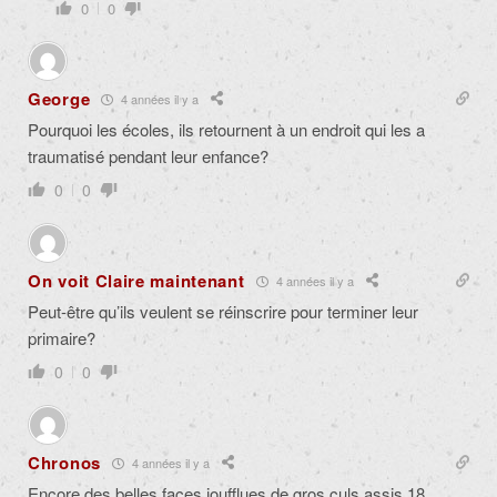
0
0
George
4 années il y a
Pourquoi les écoles, ils retournent à un endroit qui les a
traumatisé pendant leur enfance?
0
0
On voit Claire maintenant
4 années il y a
Peut-être qu’ils veulent se réinscrire pour terminer leur
primaire?
0
0
Chronos
4 années il y a
Encore des belles faces joufflues de gros culs assis 18