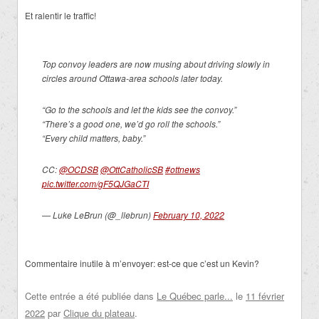
Et ralentir le traffic!
Top convoy leaders are now musing about driving slowly in
circles around Ottawa-area schools later today.
“Go to the schools and let the kids see the convoy.”
“There’s a good one, we’d go roll the schools.”
“Every child matters, baby.”
CC:
@OCDSB
@OttCatholicSB
#ottnews
pic.twitter.com/gF5QJGaCTI
— Luke LeBrun (@_llebrun)
February 10, 2022
Commentaire inutile à m’envoyer: est-ce que c’est un Kevin?
Cette entrée a été publiée dans
Le Québec parle...
le
11 février
2022
par
Clique du plateau
.