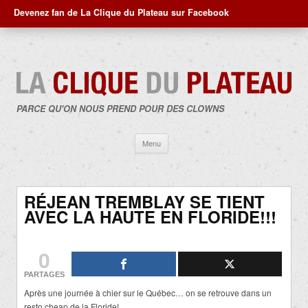
Devenez fan de La Clique du Plateau sur Facebook
PARCE QU'ON NOUS PREND POUR DES CLOWNS
Aller
Menu
au
contenu
RÉJEAN TREMBLAY SE TIENT
AVEC LA HAUTE EN FLORIDE!!!
0
PARTAGES
Après une journée à chier sur le Québec… on se retrouve dans un
resto cheap de la Floride!