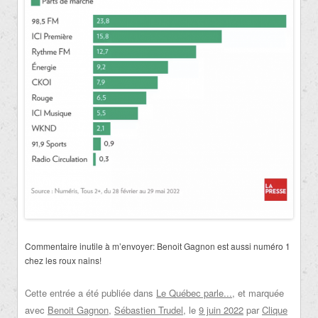
Commentaire inutile à m’envoyer: Benoit Gagnon est aussi numéro 1
chez les roux nains!
Cette entrée a été publiée dans
Le Québec parle...
, et marquée
avec
Benoit Gagnon
,
Sébastien Trudel
, le
9 juin 2022
par
Clique