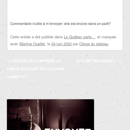
Commentaire inutile à m’envoyer: elle est encore dans un parti?
Cette entrée a été publiée dans
Le Québec parle...
, et marquée
avec
Martine Ouellet
, le
24 juin 2022
par
Clique du plateau
.
Navigation
←
QUELQU’UN COMPREND LA
ÇA C’EST MALAISANT…
→
des
POINTE QUE DUBÉ FAIT À SUGAR
articles
SAMMY???