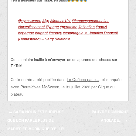
@pymcsween
#fyp
#finance101
#financespersonnelles
#investissement
#fypage
#pyramide
#attention
#ponzi
#epargne
#argent
#money
#compagnie
♬ Jamaica Farewell
(Remastered) – Harry Belafonte
Commentaire inutile à m’envoyer: on en apprend des choses sur
TikTok!
Cette entrée a été publiée dans
Le Québec parle...
, et marquée
avec
Pierre-Yves McSween
, le
31 juillet 2022
par
Clique du
plateau
.
Navigation
←
SAFIA NOLIN EST FURIEUSE
PAUVRE DOMINIQUE
des
QUE L’ON PARLE PLUS DE
ANGLADE…
→
articles
MARIEPIER MORIN QUE D’ELLE!