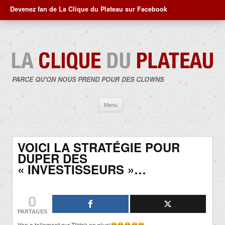
Devenez fan de La Clique du Plateau sur Facebook
PARCE QU'ON NOUS PREND POUR DES CLOWNS
Aller
Menu
au
contenu
VOICI LA STRATÉGIE POUR
DUPER DES
« INVESTISSEURS »…
0
PARTAGES
Yen a tellement sur Tiktok en plus!